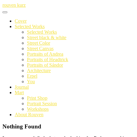
Skip
rouven kurz
to
content
Cover
Selected Works
Selected Works
Street black & white
Street Color
Street Canvas
Portraits of Andrea
Portraits of Headtrick
Portraits of Sándor
Architecture
Erpel
You
Journal
Mart
Print Shop
Portrait Session
Workshops
About Rouven
Nothing Found